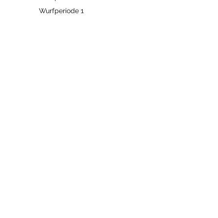
Wurfperiode 1
Galerie
Familienhunde
Schneehunde
Welpenporträt
KONTAKT
HIGHTOWERS
Siberian Husky Zucht „Hightowers“ seit
1995
International erfolgreiche Zucht schaut auf