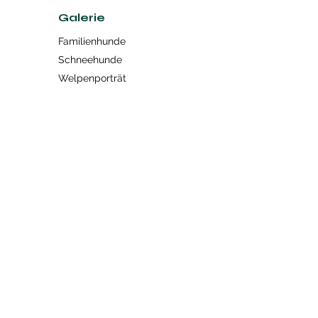
Galerie
Familienhunde
Schneehunde
Welpenporträt
KONTAKT
HIGHTOWERS
Siberian Husky Zucht „Hightowers“ seit
1995
International erfolgreiche Zucht schaut auf
16 BEST IN SHOW Siege
anlässlich internationaler Ausstellungen